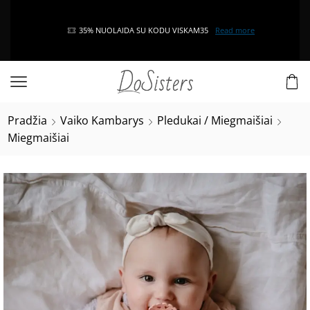
35% NUOLAIDA SU KODU VISKAM35
Read more
Pradžia
Vaiko Kambarys
Pledukai / Miegmaišiai
Miegmaišiai