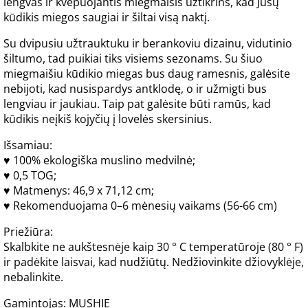
lengvas ir kvėpuojantis miegmaišis užtikrins, kad Jūsų
kūdikis miegos saugiai ir šiltai visą naktį.
Su dvipusiu užtrauktuku ir berankoviu dizainu, vidutinio
šiltumo, tad puikiai tiks visiems sezonams. Su šiuo
miegmaišiu kūdikio miegas bus daug ramesnis, galėsite
nebijoti, kad nusispardys antklodę, o ir užmigti bus
lengviau ir jaukiau. Taip pat galėsite būti ramūs, kad
kūdikis neįkiš kojyčių į lovelės skersinius.
Išsamiau:
♥ 100% ekologiška muslino medvilnė;
♥ 0,5 TOG;
♥ Matmenys: 46,9 x 71,12 cm;
♥ Rekomenduojama 0–6 mėnesių vaikams (56-66 cm)
Priežiūra:
Skalbkite ne aukštesnėje kaip 30 ° C temperatūroje (80 ° F)
ir padėkite laisvai, kad nudžiūtų. Nedžiovinkite džiovyklėje,
nebalinkite.
Gamintojas: MUSHIE