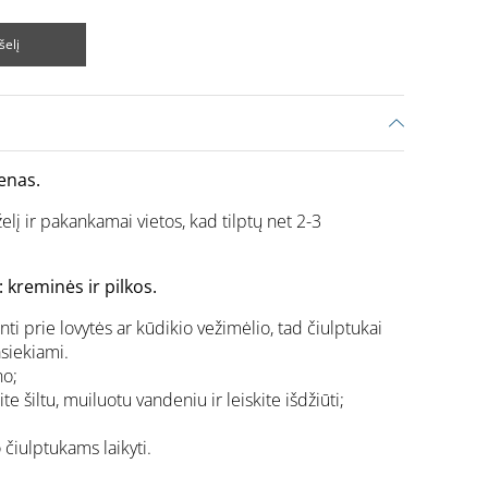
šelį
enas.
želį ir pakankamai vietos, kad tilptų net 2-3
: kreminės ir pilkos.
inti prie lovytės ar kūdikio vežimėlio, tad čiulptukai
asiekiami.
no;
e šiltu, muiluotu vandeniu ir leiskite išdžiūti;
 čiulptukams laikyti.