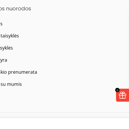
os nuorodos
as
taisyklės
isyklės
yra
škio prenumerata
e su mumis
0
Taisyklės
Privatumo politika