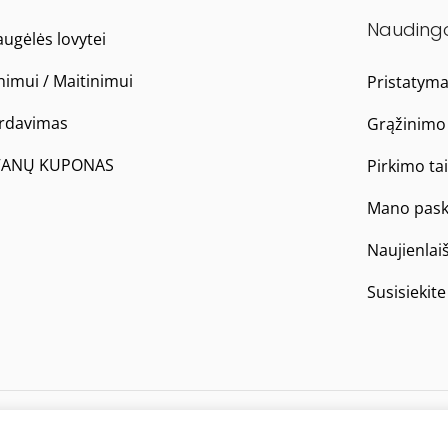
Nauding
ugėlės lovytei
nimui / Maitinimui
Pristatym
ardavimas
Grąžinimo 
ANŲ KUPONAS
Pirkimo ta
Mano pask
Naujienlai
Susisiekit