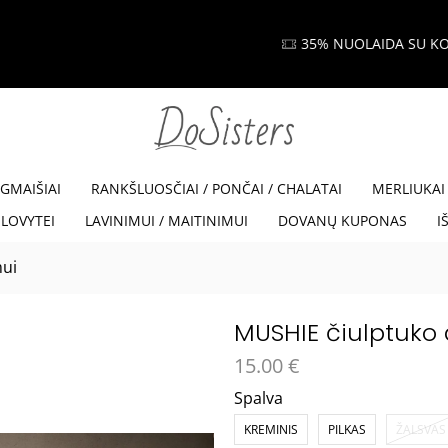
35% NUOLAIDA SU KODU VISKAM35
Read more
EGMAIŠIAI
RANKŠLUOSČIAI / PONČAI / CHALATAI
MERLIUKAI
LOVYTEI
LAVINIMUI / MAITINIMUI
DOVANŲ KUPONAS
I
mui
MUSHIE čiulptuko 
15.00
€
Spalva
KREMINIS
PILKAS
ŽALSVAS