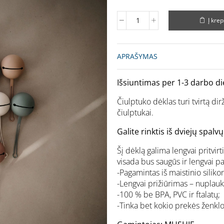
Į krep
APRAŠYMAS
Išsiuntimas per 1-3 darbo di
Čiulptuko dėklas turi tvirtą dir
čiulptukai.
Galite rinktis iš dviejų spalvų
Šį dėklą galima lengvai pritvirt
visada bus saugūs ir lengvai p
-Pagamintas iš maistinio siliko
-Lengvai prižiūrimas – nuplaukit
-100 % be BPA, PVC ir ftalatų;
-Tinka bet kokio prekės ženklo