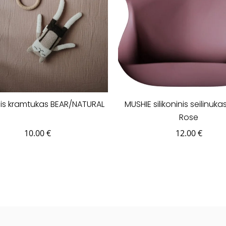
inis kramtukas BEAR/NATURAL
MUSHIE silikoninis seilinuka
Rose
10.00
€
12.00
€