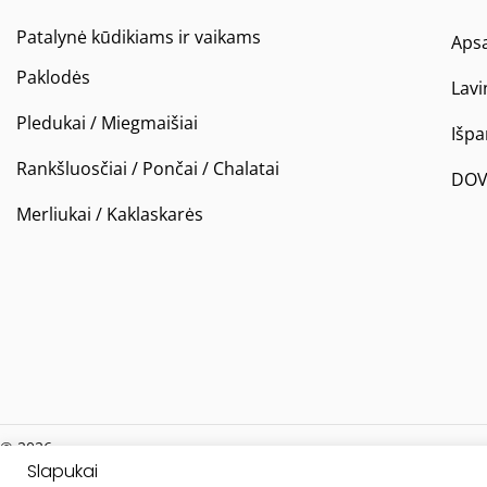
Patalynė kūdikiams ir vaikams
Apsa
Paklodės
Lavi
Pledukai / Miegmaišiai
Išp
Rankšluosčiai / Pončai / Chalatai
DOV
Merliukai / Kaklaskarės
© 2026
Slapukai