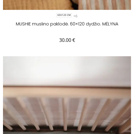
+6
60X120 CM
MUSHIE muslino paklodė. 60×120 dydžio. MĖLYNA
30.00
€