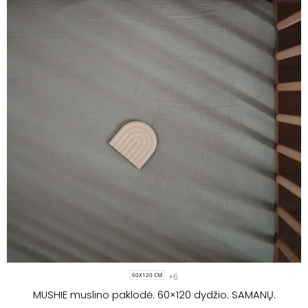
+6
60X120 CM
MUSHIE muslino paklodė. 60×120 dydžio. SAMANŲ.