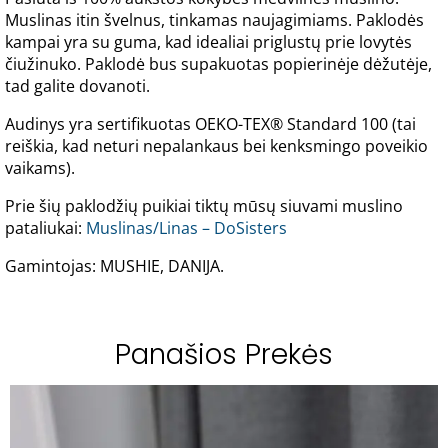
Muslinas itin švelnus, tinkamas naujagimiams. Paklodės
kampai yra su guma, kad idealiai priglustų prie lovytės
čiužinuko. Paklodė bus supakuotas popierinėje dėžutėje,
tad galite dovanoti.
Audinys yra sertifikuotas OEKO-TEX® Standard 100 (tai
reiškia, kad neturi nepalankaus bei kenksmingo poveikio
vaikams).
Prie šių paklodžių puikiai tiktų mūsų siuvami muslino
pataliukai:
Muslinas/Linas – DoSisters
Gamintojas: MUSHIE, DANIJA.
Panašios Prekės