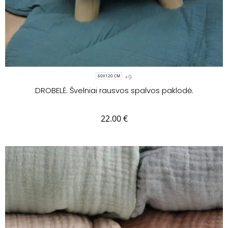
+9
60X120 CM
DROBELĖ. Švelniai rausvos spalvos paklodė.
22.00
€