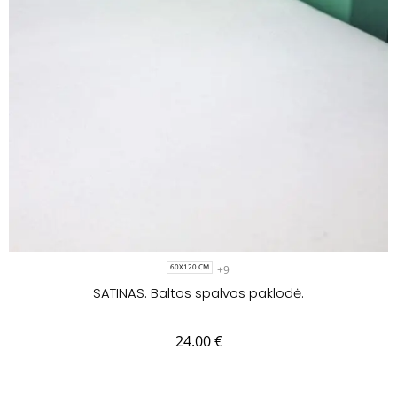
+9
60X120 CM
SATINAS. Baltos spalvos paklodė.
24.00
€