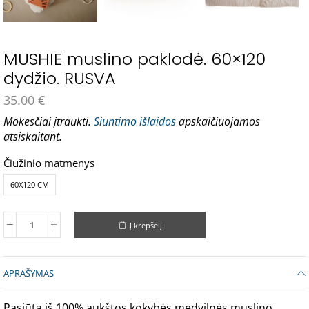
MUSHIE muslino paklodė. 60×120
dydžio. RUSVA
35.00
€
Mokesčiai įtraukti.
Siuntimo išlaidos
apskaičiuojamos
atsiskaitant.
Čiužinio matmenys
60X120 CM
Į krepšelį
APRAŠYMAS
Pasiūta iš 100% aukštos kokybės medvilnės muslino.