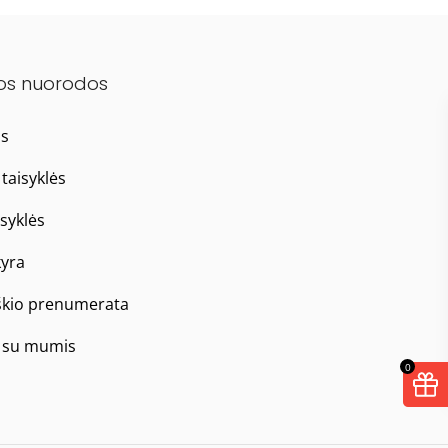
os nuorodos
as
taisyklės
isyklės
yra
škio prenumerata
e su mumis
0