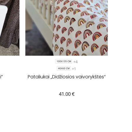
+4
100X135 CM
+1
40X60 CM
i”
Pataliukai „Didžiosios vaivorykštės“
41.00
€