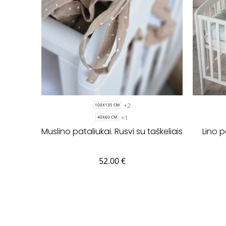
+2
100X135 CM
+1
40X60 CM
Muslino pataliukai. Rusvi su taškeliais
Lino p
52.00
€