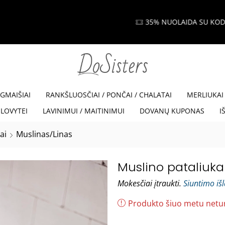
35% NUOLAIDA SU KODU VISKAM35
Read more
EGMAIŠIAI
RANKŠLUOSČIAI / PONČAI / CHALATAI
MERLIUKAI
LOVYTEI
LAVINIMUI / MAITINIMUI
DOVANŲ KUPONAS
I
ai
Muslinas/Linas
Muslino pataliukai
Mokesčiai įtraukti.
Siuntimo iš
Produkto šiuo metu netu