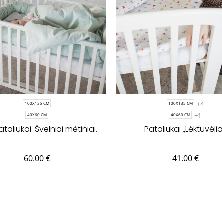
+4
100X135 CM
100X135 CM
+1
40X60 CM
40X60 CM
ataliukai. Švelniai mėtiniai.
Pataliukai „Lėktuvėlia
60.00
€
41.00
€