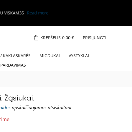
KREPŠELIS
0.00
€
PRISIJUNGTI
 / KAKLASKARĖS
MIGDUKAI
VYSTYKLAI
ŠPARDAVIMAS
. Žąsiukai.
laidos
apskaičiuojamos atsiskaitant.
rime.