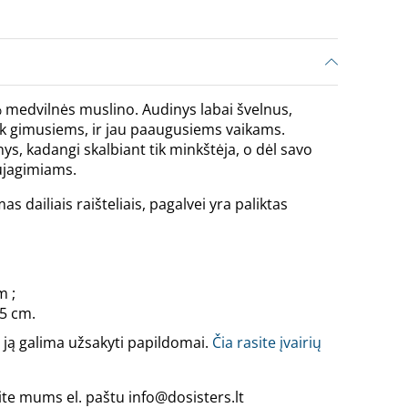
0% medvilnės muslino. Audinys labai švelnus,
 tik gimusiems, ir jau paaugusiems vaikams.
ys, kadangi skalbiant tik minkštėja, o dėl savo
ujagimiams.
s dailiais raišteliais, pagalvei yra paliktas
m ;
5 cm.
 ją galima užsakyti papildomai.
Čia rasite įvairių
ite mums el. paštu info@dosisters.lt