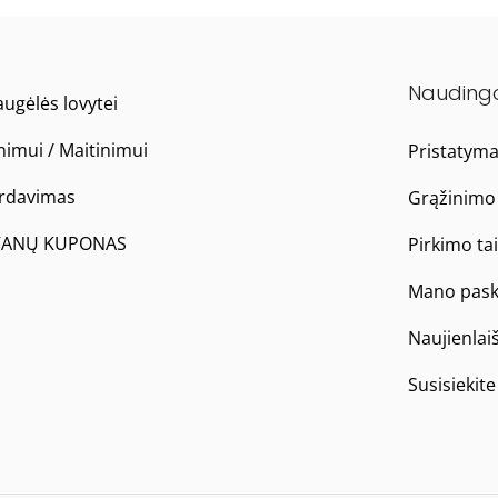
Nauding
ugėlės lovytei
nimui / Maitinimui
Pristatym
ardavimas
Grąžinimo 
ANŲ KUPONAS
Pirkimo ta
Mano pask
Naujienlai
Susisiekit