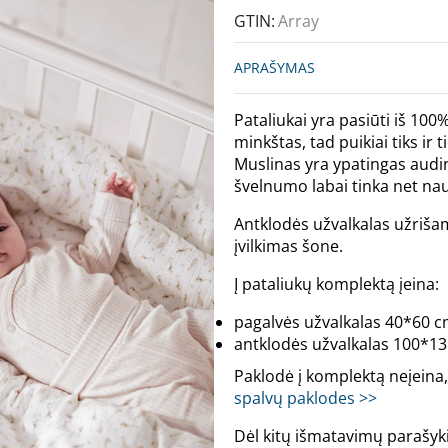
GTIN:
Array
APRAŠYMAS
Pataliukai yra pasiūti iš 10
minkštas, tad puikiai tiks ir
Muslinas yra ypatingas audin
švelnumo labai tinka net na
Antklodės užvalkalas užrišama
įvilkimas šone.
Į pataliukų komplektą įeina:
pagalvės užvalkalas 40*60 c
antklodės užvalkalas 100*13
Paklodė į komplektą neįeina,
spalvų paklodes >>
Dėl kitų išmatavimų parašyk