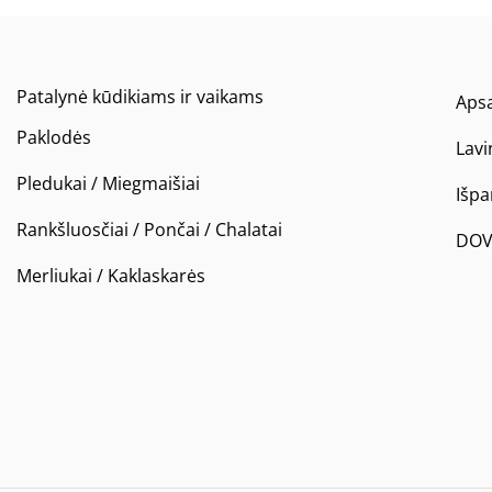
Patalynė kūdikiams ir vaikams
Apsa
Paklodės
Lavi
Pledukai / Miegmaišiai
Išp
Rankšluosčiai / Pončai / Chalatai
DOV
Merliukai / Kaklaskarės