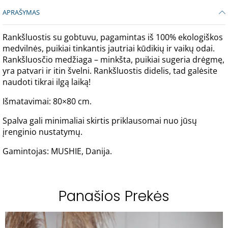
APRAŠYMAS
Rankšluostis su gobtuvu, pagamintas iš 100% ekologiškos
medvilnės, puikiai tinkantis jautriai kūdikių ir vaikų odai.
Rankšluosčio medžiaga – minkšta, puikiai sugeria drėgmę,
yra patvari ir itin švelni. Rankšluostis didelis, tad galėsite
naudoti tikrai ilgą laiką!
Išmatavimai: 80×80 cm.
Spalva gali minimaliai skirtis priklausomai nuo jūsų
įrenginio nustatymų.
Gamintojas: MUSHIE, Danija.
Panašios Prekės