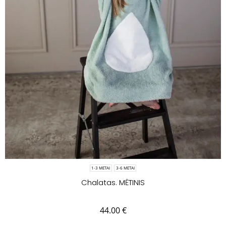
1-3 METAI
3-6 METAI
Chalatas. MĖTINIS
44.00
€