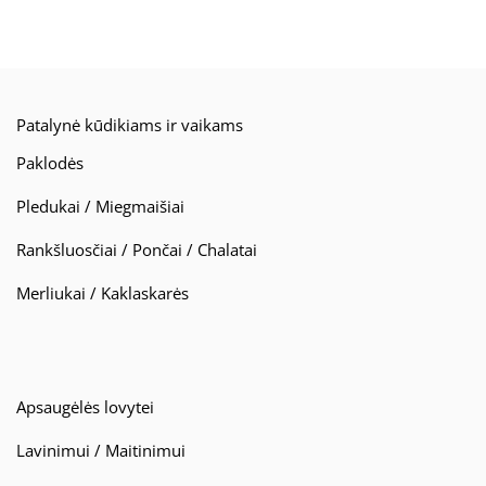
Patalynė kūdikiams ir vaikams
Paklodės
Pledukai / Miegmaišiai
Rankšluosčiai / Pončai / Chalatai
Merliukai / Kaklaskarės
Apsaugėlės lovytei
Lavinimui / Maitinimui