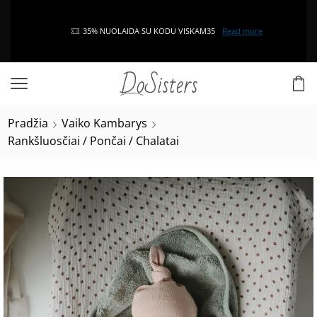
35% NUOLAIDA SU KODU VISKAM35
Read more
Pradžia
Vaiko Kambarys
Rankšluosčiai / Pončai / Chalatai