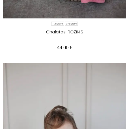
1-3 METAI
3-6 METAI
Chalatas. ROŽINIS
44.00
€