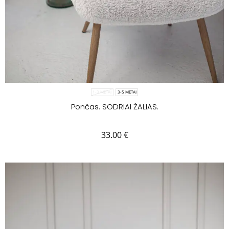
1-3 METAI
3-5 METAI
Pončas. SODRIAI ŽALIAS.
33.00
€