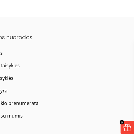
os nuorodos
as
taisyklės
isyklės
yra
škio prenumerata
e su mumis
0