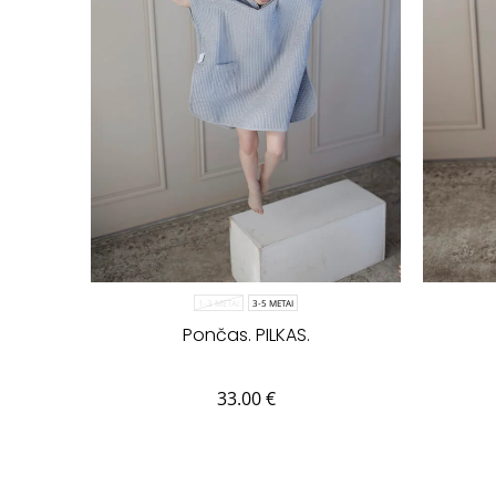
1-3 METAI
3-5 METAI
Pončas. PILKAS.
33.00
€