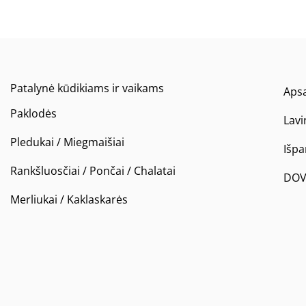
Patalynė kūdikiams ir vaikams
Apsa
Paklodės
Lavi
Pledukai / Miegmaišiai
Išp
Rankšluosčiai / Pončai / Chalatai
DOV
Merliukai / Kaklaskarės