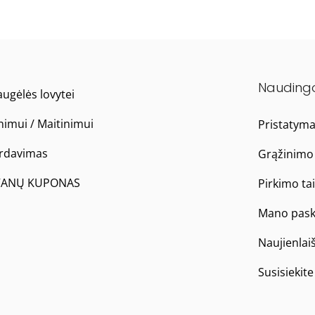
Nauding
ugėlės lovytei
nimui / Maitinimui
Pristatym
ardavimas
Grąžinimo 
ANŲ KUPONAS
Pirkimo ta
Mano pask
Naujienlai
Susisiekit