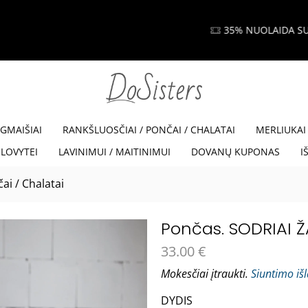
35% NUOLAIDA SU KODU VISKAM35
Read more
EGMAIŠIAI
RANKŠLUOSČIAI / PONČAI / CHALATAI
MERLIUKAI
LOVYTEI
LAVINIMUI / MAITINIMUI
DOVANŲ KUPONAS
I
ai / Chalatai
Pončas. SODRIAI Ž
33.00
€
Mokesčiai įtraukti.
Siuntimo iš
DYDIS