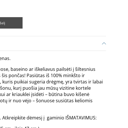
šelį
enas.
e, baseino ar iškeliavus pailsėti į šiltesnius
šis pončas! Pasiūtas iš 100% minkšto ir
 kuris puikiai sugeria drėgmę, yra tvirtas ir labai
onu, kurį puošia jau mūsų vizitine kortele
i ar kriauklei įsidėti – būtina buvo kišenė
otų ir nuo vėjo – šonuose susiūtas keliomis
žių. Atkreipkite dėmesį į gaminio IŠMATAVIMUS: