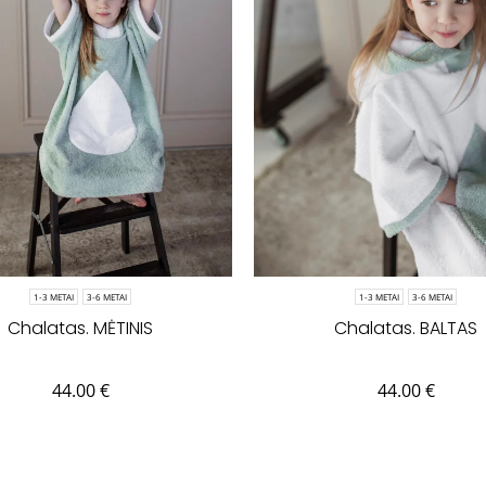
1-3 METAI
3-6 METAI
1-3 METAI
3-6 METAI
Chalatas. MĖTINIS
Chalatas. BALTAS
44.00
€
44.00
€