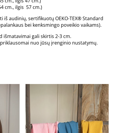
5 cm., ilgis 47 cm.)
4 cm., ilgis 57 cm.)
ti iš audinių, sertifikuotų OEKO-TEX® Standard
 nepalankaus bei kenksmingo poveikio vaikams).
 išmatavimai gali skirtis 2-3 cm.
is priklausomai nuo jūsų įrenginio nustatymų.