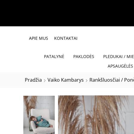
APIE MUS
KONTAKTAI
PATALYNĖ
PAKLODĖS
PLEDUKAI / MI
APSAUGĖLĖS 
Pradžia
Vaiko Kambarys
Rankšluosčiai / Ponč