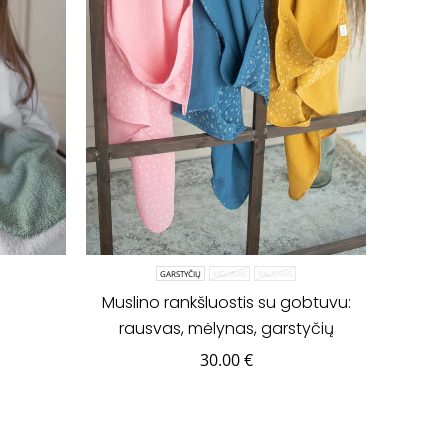
GARSTYČIŲ
MĖLYNAS
RAUSVAS
Muslino rankšluostis su gobtuvu:
rausvas, mėlynas, garstyčių
30.00
€