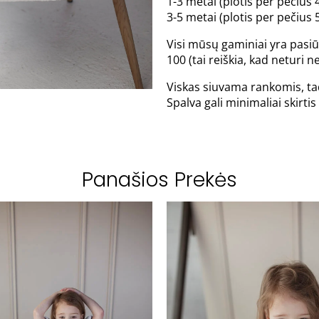
1-3 metai (plotis per pečius 4
3-5 metai (plotis per pečius 5
Visi mūsų gaminiai yra pasiū
100 (tai reiškia, kad neturi
Viskas siuvama rankomis, tad
Spalva gali minimaliai skirt
Panašios Prekės