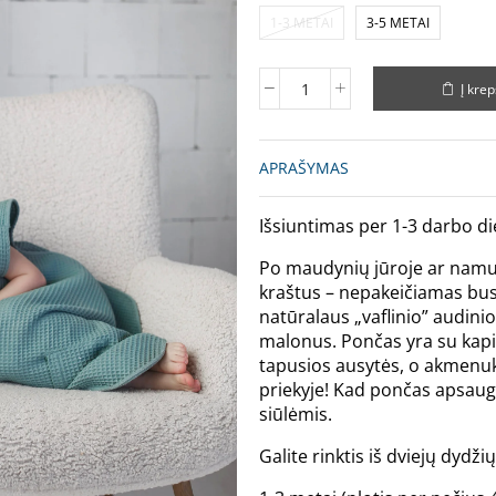
1-3 METAI
3-5 METAI
Į krep
APRAŠYMAS
Išsiuntimas per 1-3 darbo di
Po maudynių jūroje ar namuos
kraštus – nepakeičiamas bus 
natūralaus „vaflinio” audinio,
malonus. Pončas yra su kapiš
tapusios ausytės, o akmenuku
priekyje! Kad pončas apsaug
siūlėmis.
Galite rinktis iš dviejų dyd