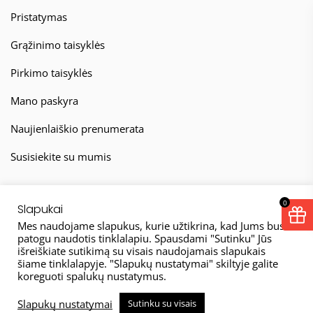
Pristatymas
Grąžinimo taisyklės
Pirkimo taisyklės
Mano paskyra
Naujienlaiškio prenumerata
Susisiekite su mumis
0
Slapukai
Mes naudojame slapukus, kurie užtikrina, kad Jums bus
patogu naudotis tinklalapiu. Spausdami "Sutinku" Jūs
išreiškiate sutikimą su visais naudojamais slapukais
© 2026
šiame tinklalapyje. "Slapukų nustatymai" skiltyje galite
koreguoti spalukų nustatymus.
Taisyklės
Privatumo politika
Slapukų nustatymai
Sutinku su visais