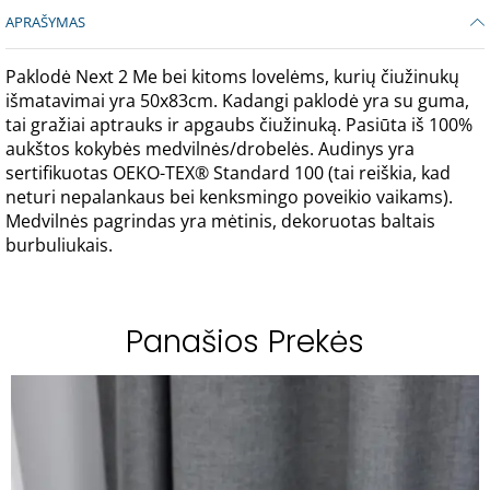
APRAŠYMAS
Paklodė Next 2 Me bei kitoms lovelėms, kurių čiužinukų
išmatavimai yra 50x83cm. Kadangi paklodė yra su guma,
tai gražiai aptrauks ir apgaubs čiužinuką. Pasiūta iš 100%
aukštos kokybės medvilnės/drobelės. Audinys yra
sertifikuotas OEKO-TEX® Standard 100 (tai reiškia, kad
neturi nepalankaus bei kenksmingo poveikio vaikams).
Medvilnės pagrindas yra mėtinis, dekoruotas baltais
burbuliukais.
Panašios Prekės