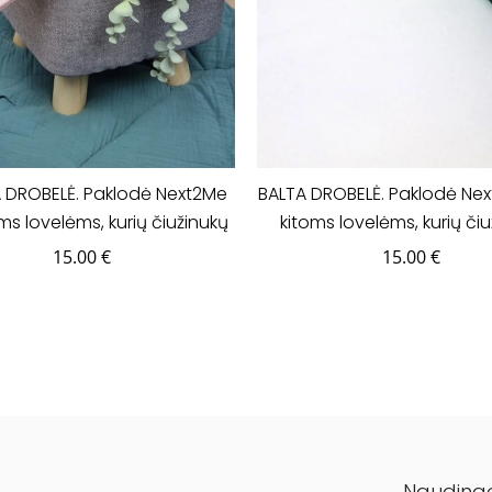
 DROBELĖ. Paklodė Next2Me
BALTA DROBELĖ. Paklodė Nex
ms lovelėms, kurių čiužinukų
kitoms lovelėms, kurių či
atavimai yra 50x83cm.
išmatavimai yra 50x8
15.00
€
15.00
€
Nauding