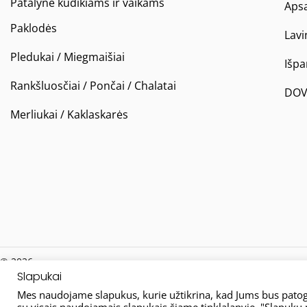
Patalynė kūdikiams ir vaikams
Apsa
Paklodės
Lavi
Pledukai / Miegmaišiai
Išp
Rankšluosčiai / Pončai / Chalatai
DOV
Merliukai / Kaklaskarės
© 2026
Slapukai
Mes naudojame slapukus, kurie užtikrina, kad Jums bus patogu
su visais naudojamais slapukais šiame tinklalapyje. "Slapukų 