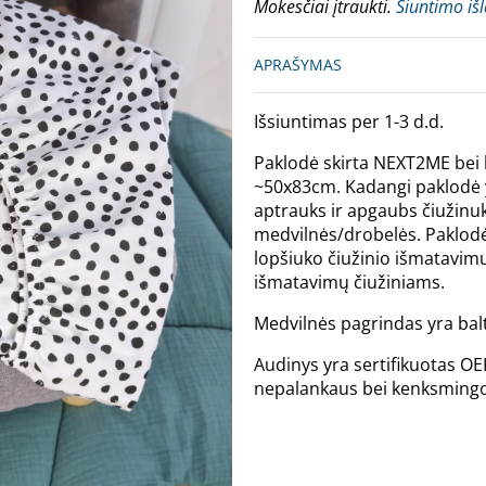
Mokesčiai įtraukti.
Siuntimo iš
APRAŠYMAS
Išsiuntimas per 1-3 d.d.
Paklodė skirta NEXT2ME bei 
~50x83cm. Kadangi paklodė y
aptrauks ir apgaubs čiužinu
medvilnės/drobelės. Paklod
lopšiuko čiužinio išmatavimus
išmatavimų čiužiniams.
Medvilnės pagrindas yra balt
Audinys yra sertifikuotas OE
nepalankaus bei kenksmingo