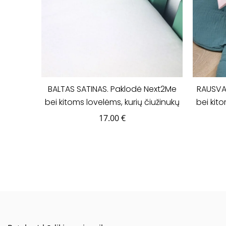
BALTAS SATINAS. Paklodė Next2Me
RAUSVA
bei kitoms lovelėms, kurių čiužinukų
bei kito
išmatavimai yra 50x83cm.
išm
17.00
€