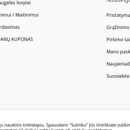
ugėlės lovytei
nimui / Maitinimui
Pristatym
ardavimas
Grąžinimo 
ANŲ KUPONAS
Pirkimo ta
Mano pask
Naujienlai
Susisiekit
 naudotis tinklalapiu. Spausdami "Sutinku" Jūs išreiškiate sutik
nustatymai" skiltyje galite koreguoti spalukų nustatymus.