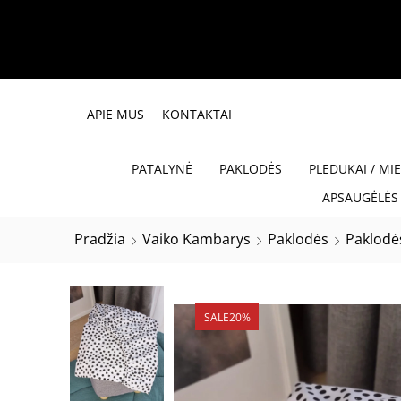
APIE MUS
KONTAKTAI
PATALYNĖ
PAKLODĖS
PLEDUKAI / MI
APSAUGĖLĖS 
Pradžia
Vaiko Kambarys
Paklodės
Paklodė
SALE
20%