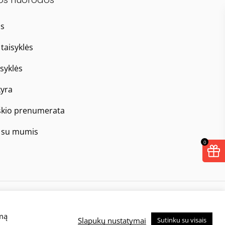
as
taisyklės
isyklės
yra
škio prenumerata
e su mumis
0
Taisyklės
Privatumo politika
imą
Slapukų nustatymai
Sutinku su visais