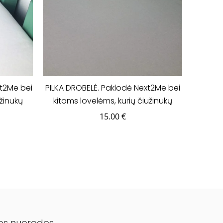
t2Me bei
PILKA DROBELĖ. Paklodė Next2Me bei
užinukų
kitoms lovelėms, kurių čiužinukų
3cm.
išmatavimai yra 50x83cm.
15.00
€
os nuorodos