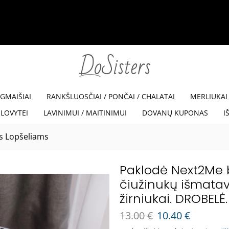
35% NUOLAIDA SU KODU VISKAM35
Read more
EGMAIŠIAI
RANKŠLUOSČIAI / PONČAI / CHALATAI
MERLIUKAI
LOVYTEI
LAVINIMUI / MAITINIMUI
DOVANŲ KUPONAS
I
s Lopšeliams
Paklodė Next2Me b
čiužinukų išmata
žirniukai. DROBELĖ.
13.00
€
10.40
€