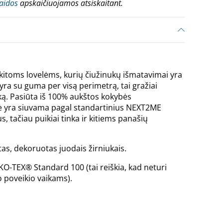
laidos
apskaičiuojamos atsiskaitant.
kitoms lovelėms, kurių čiužinukų išmatavimai yra
ra su guma per visą perimetrą, tai gražiai
ką. Pasiūta iš 100% aukštos kokybės
ė yra siuvama pagal standartinius NEXT2ME
, tačiau puikiai tinka ir kitiems panašių
as, dekoruotas juodais žirniukais.
KO-TEX® Standard 100 (tai reiškia, kad neturi
 poveikio vaikams).