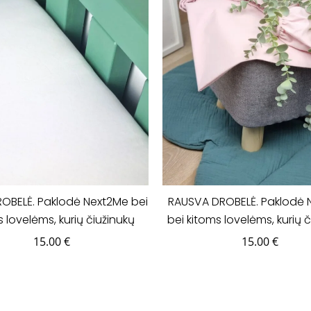
ROBELĖ. Paklodė Next2Me bei
RAUSVA DROBELĖ. Paklodė 
 lovelėms, kurių čiužinukų
bei kitoms lovelėms, kurių 
atavimai yra 50x83cm.
išmatavimai yra 50x8
15.00
€
15.00
€