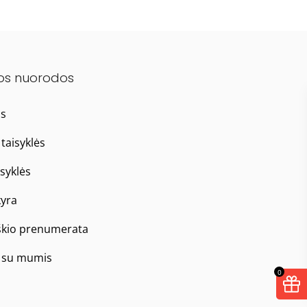
os nuorodos
as
taisyklės
isyklės
yra
škio prenumerata
e su mumis
0