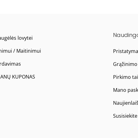
Nauding
ugėlės lovytei
nimui / Maitinimui
Pristatym
ardavimas
Grąžinimo 
ANŲ KUPONAS
Pirkimo ta
Mano pask
Naujienlai
Susisiekit