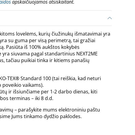
laidos
apskaičiuojamos atsiskaitant.
kitoms lovelėms, kurių čiužinukų išmatavimai yra
ra su guma per visą perimetrą, tai gražiai
ką. Pasiūta iš 100% aukštos kokybės
ė yra siuvama pagal standartinius NEXT2ME
, tačiau puikiai tinka ir kitiems panašių
KO-TEX® Standard 100 (tai reiškia, kad neturi
 poveikio vaikams).
tų ir išsiunčiame per 1-2 darbo dienas, kiti
os terminas – iki 8 d.d.
avimų – parašykite mums elektroniniu paštu
nsime Jums tinkamo dydžio paklodes.