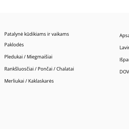
Patalynė kūdikiams ir vaikams
Apsa
Paklodės
Lavi
Pledukai / Miegmaišiai
Išp
Rankšluosčiai / Pončai / Chalatai
DOV
Merliukai / Kaklaskarės