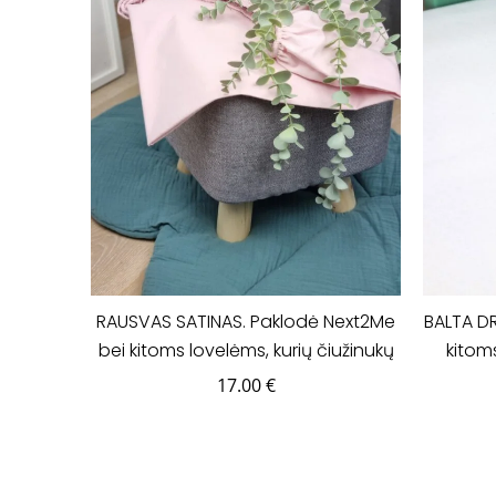
RAUSVAS SATINAS. Paklodė Next2Me
BALTA D
bei kitoms lovelėms, kurių čiužinukų
kitoms
išmatavimai yra 50x83cm.
išm
17.00
€