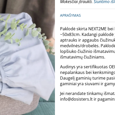
Mokesčiai įtraukti.
Siuntimo iš
APRAŠYMAS
Paklodė skirta NEXT2ME bei 
~50x83cm. Kadangi paklodė y
aptrauks ir apgaubs čiužinu
medvilnės/drobelės. Paklod
lopšiuko čiužinio išmatavimus
išmatavimų čiužiniams.
Audinys yra sertifikuotas OE
nepalankaus bei kenksmingo
Daugelį gaminių turime pasiū
gaminiai yra siuvami ir gamyb
Jei nerandate tinkamų išmat
info@dosisters.lt ir pagami