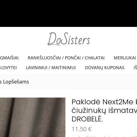
35% NUOLAIDA SU KODU VISKAM35
Read more
EGMAIŠIAI
RANKŠLUOSČIAI / PONČAI / CHALATAI
MERLIUKAI
LOVYTEI
LAVINIMUI / MAITINIMUI
DOVANŲ KUPONAS
I
s Lopšeliams
Paklodė Next2Me b
čiužinukų išmatav
DROBELĖ.
11.50
€