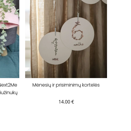
Next2Me
Mėnesių ir prisiminimų kortelės
čiužinukų
3cm.
14.00
€