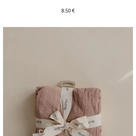
8.50
€