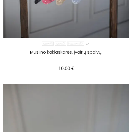
+1
KREMINĖ
RAUSVA
ŠVIESIAI PILKA
Muslino kaklaskarės. Įvairių spalvų.
10.00
€