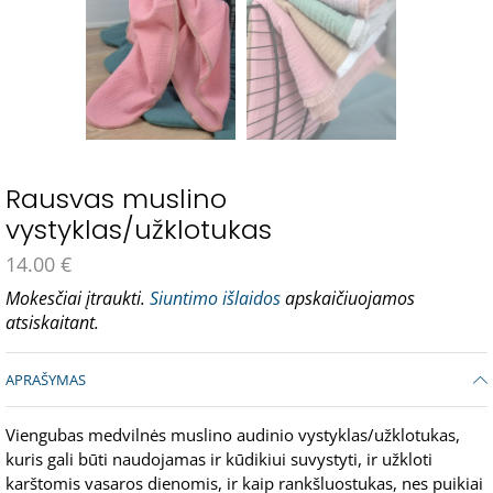
Rausvas muslino
vystyklas/užklotukas
14.00
€
Mokesčiai įtraukti.
Siuntimo išlaidos
apskaičiuojamos
atsiskaitant.
APRAŠYMAS
Viengubas medvilnės muslino audinio vystyklas/užklotukas,
kuris gali būti naudojamas ir kūdikiui suvystyti, ir užkloti
karštomis vasaros dienomis, ir kaip rankšluostukas, nes puikiai