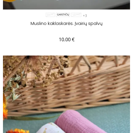
+3
BALTA
GARSTYČIŲ
MĖTINĖ
Muslino kaklaskarės. Įvairių spalvų
10.00
€