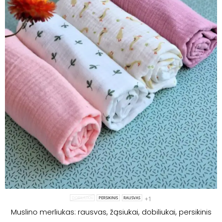
+1
DOBILIUKAI
PERSIKINIS
RAUSVAS
Muslino merliukas: rausvas, žąsiukai, dobiliukai, persikinis