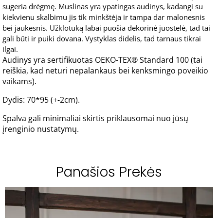
sugeria drėgmę. Muslinas yra ypatingas audinys, kadangi su
kiekvienu skalbimu jis tik minkštėja ir tampa dar malonesnis
bei jaukesnis. Užklotuką labai puošia dekorinė juostelė, tad tai
gali būti ir puiki dovana. Vystyklas didelis, tad tarnaus tikrai
ilgai.
Audinys yra sertifikuotas OEKO-TEX® Standard 100 (tai
reiškia, kad neturi nepalankaus bei kenksmingo poveikio
vaikams).
Dydis: 70*95 (+-2cm).
Spalva gali minimaliai skirtis priklausomai nuo jūsų
įrenginio nustatymų.
Panašios Prekės