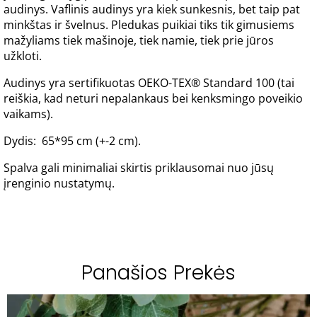
audinys. Vaflinis audinys yra kiek sunkesnis, bet taip pat
minkštas ir švelnus. Pledukas puikiai tiks tik gimusiems
mažyliams tiek mašinoje, tiek namie, tiek prie jūros
užkloti.
Audinys yra sertifikuotas OEKO-TEX® Standard 100 (tai
reiškia, kad neturi nepalankaus bei kenksmingo poveikio
vaikams).
Dydis: 65*95 cm (+-2 cm).
Spalva gali minimaliai skirtis priklausomai nuo jūsų
įrenginio nustatymų.
Panašios Prekės