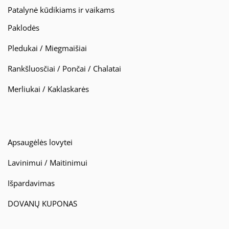
Patalynė kūdikiams ir vaikams
Paklodės
Pledukai / Miegmaišiai
Rankšluosčiai / Pončai / Chalatai
Merliukai / Kaklaskarės
Apsaugėlės lovytei
Lavinimui / Maitinimui
Išpardavimas
DOVANŲ KUPONAS