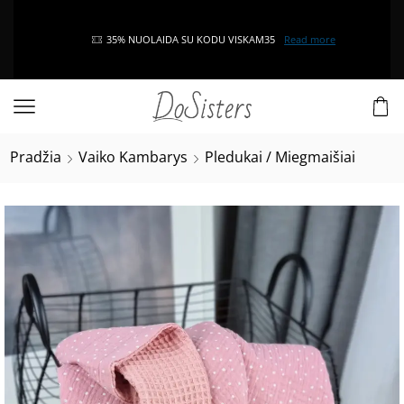
35% NUOLAIDA SU KODU VISKAM35
Read more
Pradžia
Vaiko Kambarys
Pledukai / Miegmaišiai