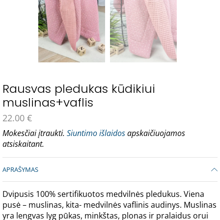
Rausvas pledukas kūdikiui
muslinas+vaflis
22.00
€
Mokesčiai įtraukti.
Siuntimo išlaidos
apskaičiuojamos
atsiskaitant.
APRAŠYMAS
Dvipusis 100% sertifikuotos medvilnės pledukus. Viena
pusė – muslinas, kita- medvilnės vaflinis audinys. Muslinas
yra lengvas lyg pūkas, minkštas, plonas ir pralaidus orui