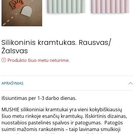
Silikoninis kramtukas. Rausvas/
Žalsvas
Produkto šiuo metu neturime.
APRAŠYMAS
Išsiuntimas per 1-3 darbo dienas.
MUSHIE silikoniniai kramtukai yra vieni kokybiškiausių
šiuo metu rinkoje esančių kramtukų. Išskirtinis dizainas,
nuostabios pastelinės spalvos ir patogumas. Patogūs
suimti mažomis rankutėmis – taip lavinama smulkioji