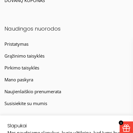
DOVANŲ KUPONAS
Naudingos nuorodos
Pristatymas
Grąžinimo taisyklės
Pirkimo taisyklės
Mano paskyra
Naujienlaiškio prenumerata
Susisiekite su mumis
0
Slapukai
Mes naudojame slapukus, kurie užtikrina, kad Jums bus