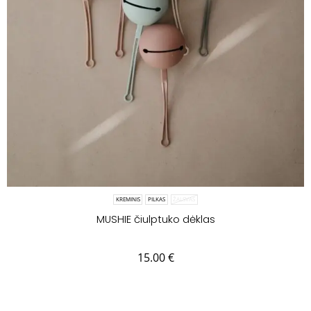
KREMINIS
PILKAS
ŽALSVAS
MUSHIE čiulptuko dėklas
15.00
€