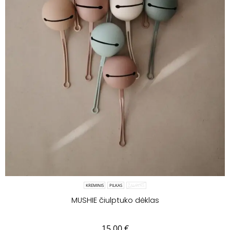
KREMINIS
PILKAS
ŽALSVAS
MUSHIE čiulptuko dėklas
15.00
€