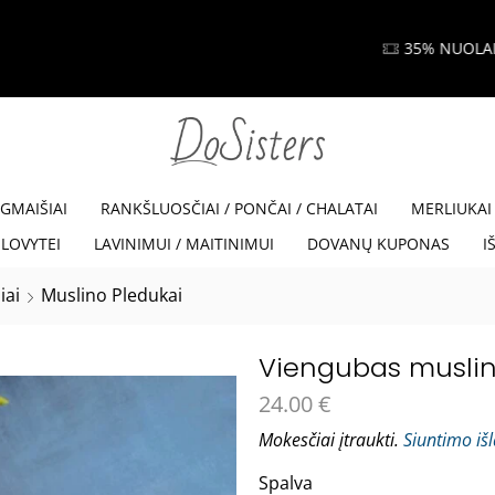
35% NUOLAIDA SU KODU VISKAM35
Read more
EGMAIŠIAI
RANKŠLUOSČIAI / PONČAI / CHALATAI
MERLIUKAI
LOVYTEI
LAVINIMUI / MAITINIMUI
DOVANŲ KUPONAS
I
iai
Muslino Pledukai
Viengubas muslin
24.00
€
Mokesčiai įtraukti.
Siuntimo iš
Spalva