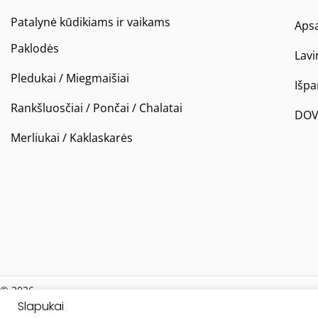
Patalynė kūdikiams ir vaikams
Apsa
Paklodės
Lavi
Pledukai / Miegmaišiai
Išp
Rankšluosčiai / Pončai / Chalatai
DOV
Merliukai / Kaklaskarės
© 2026
Slapukai