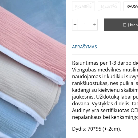
KREMINIS
MELSVAS
RAUS
Į krep
APRAŠYMAS
Išsiuntimas per 1-3 darbo di
Viengubas medvilnės muslino 
naudojamas ir kūdikiui suvyst
rankšluostukas, nes puikiai 
kadangi su kiekvienu skalbim
jaukesnis. Užklotuką labai puo
dovana. Vystyklas didelis, tad
Audinys yra sertifikuotas OE
nepalankaus bei kenksmingo
Dydis: 70*95 (+-2cm).