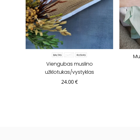
Mu
BALTAS
PILKAS
RUSVAS
Viengubas muslino
užklotukas/vystyklas
24.00
€