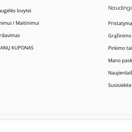
Nauding
ugėlės lovytei
nimui / Maitinimui
Pristatym
ardavimas
Grąžinimo 
ANŲ KUPONAS
Pirkimo ta
Mano pask
Naujienlai
Susisiekit