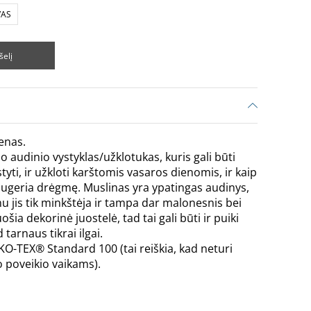
VAS
šelį
enas.
audinio vystyklas/užklotukas, kuris gali būti
yti, ir užkloti karštomis vasaros dienomis, ir kaip
sugeria drėgmę. Muslinas yra ypatingas audinys,
u jis tik minkštėja ir tampa dar malonesnis bei
šia dekorinė juostelė, tad tai gali būti ir puiki
 tarnaus tikrai ilgai.
KO-TEX® Standard 100 (tai reiškia, kad neturi
 poveikio vaikams).