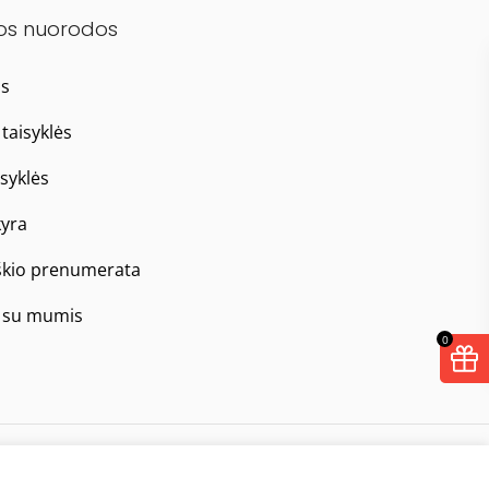
os nuorodos
as
taisyklės
isyklės
yra
škio prenumerata
e su mumis
0
Taisyklės
Privatumo politika