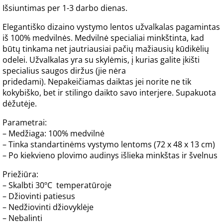
Išsiuntimas per 1-3 darbo dienas.
Elegantiško dizaino vystymo lentos užvalkalas pagamintas
iš 100% medvilnės. Medvilnė specialiai minkštinta, kad
būtų tinkama net jautriausiai pačių mažiausių kūdikėlių
odelei. Užvalkalas yra su skylėmis, į kurias galite įkišti
specialius saugos diržus (jie nėra
pridedami). Nepakeičiamas daiktas jei norite ne tik
kokybiško, bet ir stilingo daikto savo interjere. Supakuota
dėžutėje.
Parametrai:
– Medžiaga: 100% medvilnė
– Tinka standartinėms vystymo lentoms (72 x 48 x 13 cm)
– Po kiekvieno plovimo audinys išlieka minkštas ir švelnus
Priežiūra:
– Skalbti 30ºC temperatūroje
– Džiovinti patiesus
– Nedžiovinti džiovyklėje
– Nebalinti