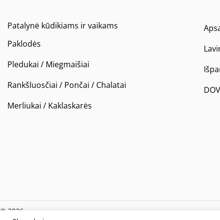
Patalynė kūdikiams ir vaikams
Apsa
Paklodės
Lavi
Pledukai / Miegmaišiai
Išp
Rankšluosčiai / Pončai / Chalatai
DOV
Merliukai / Kaklaskarės
© 2026