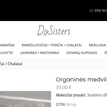
35% NUOLAIDA SU KODU VISKAM35
Read more
EGMAIŠIAI
RANKŠLUOSČIAI / PONČAI / CHALATAI
MERLIUKAI
LOVYTEI
LAVINIMUI / MAITINIMUI
DOVANŲ KUPONAS
I
ai / Chalatai
Organinės medviln
33.00
€
Mokesčiai įtraukti.
Siuntimo iš
GTIN:
Array