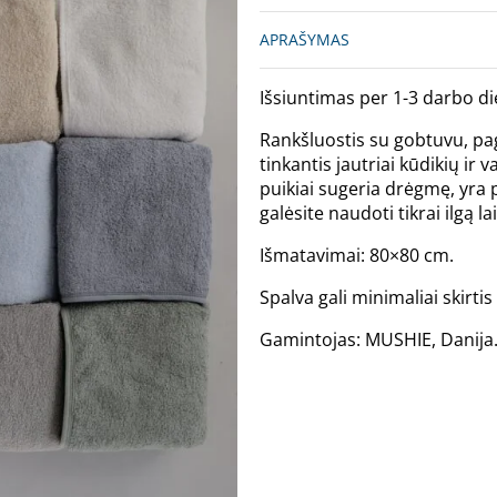
APRAŠYMAS
Išsiuntimas per 1-3 darbo di
Rankšluostis su gobtuvu, pa
tinkantis jautriai kūdikių ir
puikiai sugeria drėgmę, yra pa
galėsite naudoti tikrai ilgą la
Išmatavimai: 80×80 cm.
Spalva gali minimaliai skirt
Gamintojas: MUSHIE, Danija