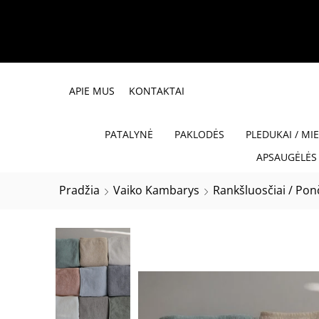
APIE MUS
KONTAKTAI
PATALYNĖ
PAKLODĖS
PLEDUKAI / MI
APSAUGĖLĖS 
Pradžia
Vaiko Kambarys
Rankšluosčiai / Ponč