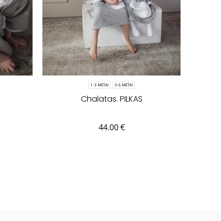
1-3 METAI
3-6 METAI
Chalatas. PILKAS
44.00
€