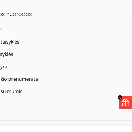
os nuorodos
as
taisyklės
isyklės
yra
škio prenumerata
e su mumis
0
Taisyklės
Privatumo politika