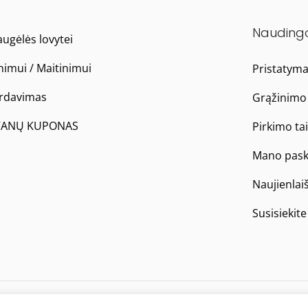
Nauding
ugėlės lovytei
nimui / Maitinimui
Pristatym
ardavimas
Grąžinimo 
ANŲ KUPONAS
Pirkimo ta
Mano pask
Naujienlai
Susisiekit