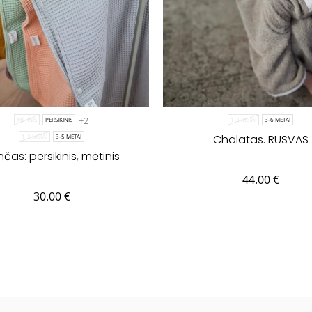
+2
MĖTINIS
PERSIKINIS
1-3 METAI
3-6 METAI
Chalatas. RUSVAS
1-3 METAI
3-5 METAI
čas: persikinis, mėtinis
44.00
€
30.00
€