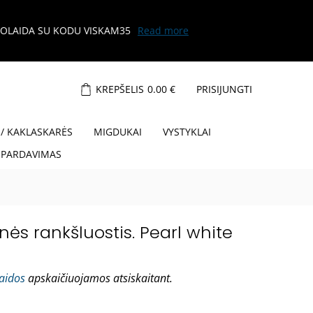
KREPŠELIS
0.00
€
PRISIJUNGTI
 / KAKLASKARĖS
MIGDUKAI
VYSTYKLAI
ŠPARDAVIMAS
ės rankšluostis. Pearl white
laidos
apskaičiuojamos atsiskaitant.