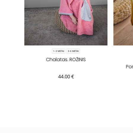
1-3 METAI
3-6 METAI
Chalatas. ROŽINIS
Pon
44.00
€