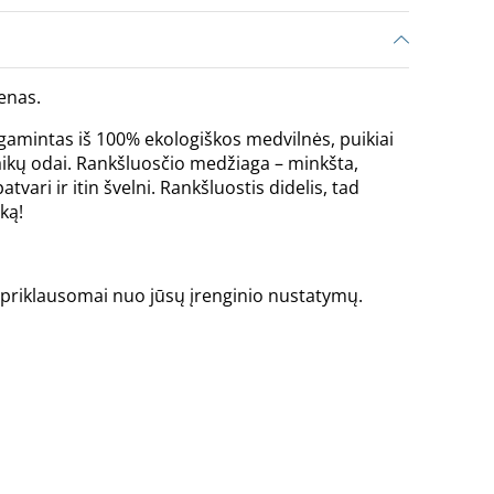
enas.
gamintas iš 100% ekologiškos medvilnės, puikiai
 vaikų odai. Rankšluosčio medžiaga – minkšta,
tvari ir itin švelni. Rankšluostis didelis, tad
iką!
is priklausomai nuo jūsų įrenginio nustatymų.
.